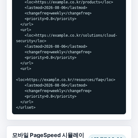
    <loc>https://example.co.kr/products</loc>

    <lastmod>2026-08-06</lastmod>

    <changefreq>weekly</changefreq>

    <priority>0.8</priority>

  </url>

  <url>

    <loc>https://example.co.kr/solutions/cloud-
security</loc>

    <lastmod>2026-08-06</lastmod>

    <changefreq>weekly</changefreq>

    <priority>0.8</priority>

  </url>

  <url>

<loc>https://example.co.kr/resources/faq</loc>

    <lastmod>2026-08-06</lastmod>

    <changefreq>weekly</changefreq>

    <priority>0.8</priority>

  </url>

</urlset>
모바일 PageSpeed 시뮬레이