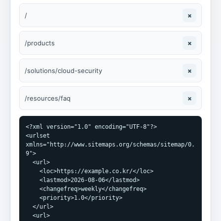
/
×
/products
×
/solutions/cloud-security
×
/resources/faq
×
<?xml version="1.0" encoding="UTF-8"?>

<urlset 
xmlns="http://www.sitemaps.org/schemas/sitemap/0.
9">

  <url>

    <loc>https://example.co.kr/</loc>

    <lastmod>2026-08-06</lastmod>

    <changefreq>weekly</changefreq>

    <priority>1.0</priority>

  </url>

  <url>
