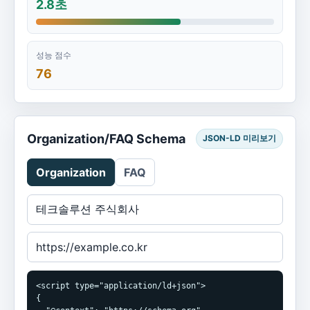
2.8초
성능 점수
76
Organization/FAQ Schema
JSON-LD 미리보기
Organization
FAQ
<script type="application/ld+json">

{
