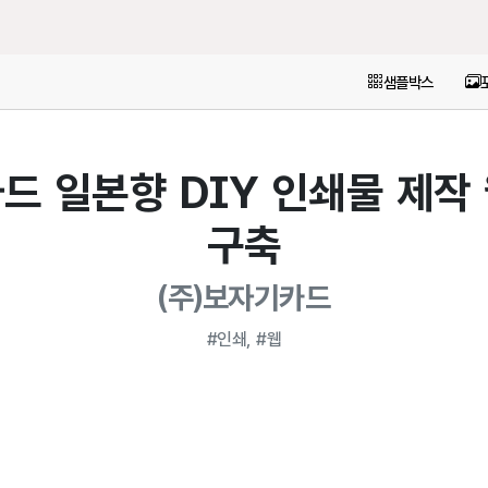
샘플박스
드 일본향 DIY 인쇄물 제작
구축
(주)보자기카드
#인쇄, #웹